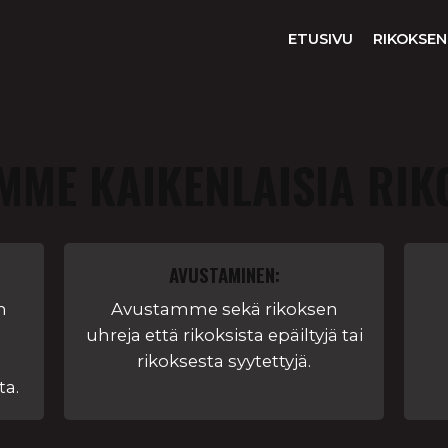
ETUSIVU
RIKOKSEN
MME KAIKENLAISIA RIK
AVUSTAMINEN:
n
Avustamme sekä rikoksen
uhreja että rikoksista epäiltyjä tai
rikoksesta syytettyjä.
ta.