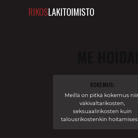
RIKOS
LAKITOIMISTO
ME HOIDA
KOKEMUS:
Meillä on pitkä kokemus nii
väkivaltarikosten,
seksuaalirikosten kuin
talousrikostenkin hoitamises