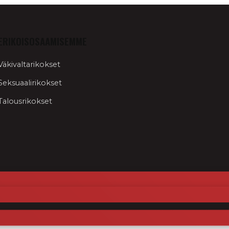
ERIKOISOSAAMISEMME
Väkivaltarikokset
Seksuaalirikokset
Talousrikokset