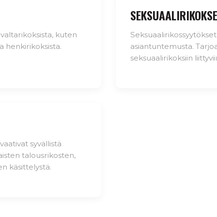
SEKSUAALIRIKOKS
valtarikoksista, kuten
Seksuaalirikossyytökset 
a henkirikoksista.
asiantuntemusta. Tarjo
seksuaalirikoksiin liittyv
aativat syvällistä
isten talousrikosten,
n käsittelystä.