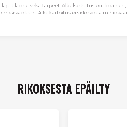
äpi tilanne sekä tarpeet. Alkukartoitus on ilmainen, 
oimeksiantoon. Alkukartoitus ei sido sinua mihinkää
RIKOKSESTA EPÄILTY