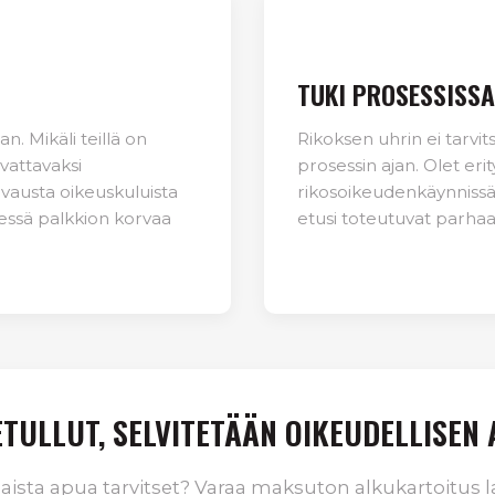
TUKI PROSESSISSA
n. Mikäli teillä on
Rikoksen uhrin ei tarvi
rvattavaksi
prosessin ajan. Olet er
vausta oikeuskuluista
rikosoikeudenkäynnissä,
dessä palkkion korvaa
etusi toteutuvat parhaal
TULLUT, SELVITETÄÄN OIKEUDELLISEN
laista apua tarvitset? Varaa maksuton alkukartoitus 