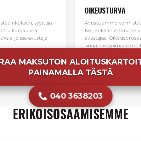
OIKEUSTURVA
istää rikoksen, syyttäjä
Avustajamme varmistavat
dittu korvauksia.
Kenenkään ei tarvitse v
oksia, joissa avustaja
avustajaa. Oikeusprose
sinua navigoimaan sen l
RAA MAKSUTON ALOITUSKARTOI
PAINAMALLA TÄSTÄ
040 3638203
ERIKOISOSAAMISEMME