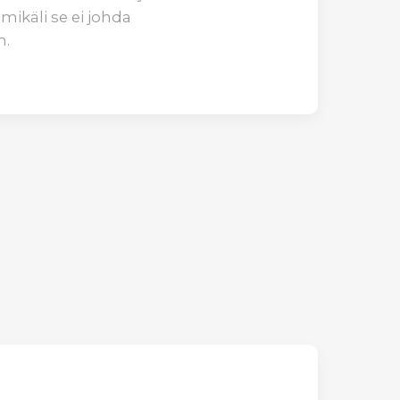
mikäli se ei johda
n.