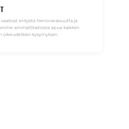
ET
vaativat erityistä hienovaraisuutta ja
amme ammattitaitoista apua kaikkiin
iin oikeudellisiin kysymyksiin.