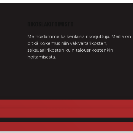
RIKOSLAKITOIMISTO
Me hoidamme kaikenlaisia rikosjuttuja. Meillä on
pitkä kokemus niin väkivaltarikosten,
seksuaalirikosten kuin talousrikostenkin
hoitamisesta.
Siirry
sisältöön