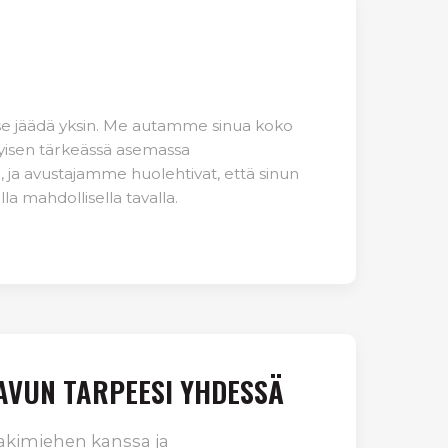
tse jäädä yksin. Me autamme sinua koko
ityisen tärkeässä asemassa
 ja avustajamme huolehtivat, että sinun
la mahdollisella tavalla.
 AVUN TARPEESI YHDESSÄ
lakimiehen kanssa ja