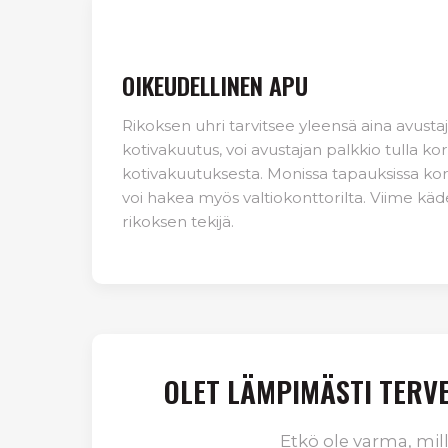
OIKEUDELLINEN APU
Rikoksen uhri tarvitsee yleensä aina avustaja
kotivakuutus, voi avustajan palkkio tulla ko
kotivakuutuksesta. Monissa tapauksissa kor
voi hakea myös valtiokonttorilta. Viime kä
rikoksen tekijä.
OLET LÄMPIMÄSTI TERVE
Etkö ole varma, mil