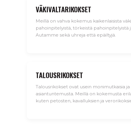
VÄKIVALTARIKOKSET
Meillä on vahva kokemus kaikenlaisista väki
pahoinpitelyistä, törkeistä pahoinpitelyistä j
Autamme sekä uhreja että epäiltyjä.
TALOUSRIKOKSET
Talousrikokset ovat usein monimutkaisia ja v
asiantuntemusta. Meillä on kokemusta erila
kuten petosten, kavalluksien ja verorikoksie